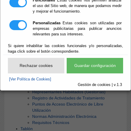
Funcionales
Estas cookies nos permiten analizar
el uso del Sitio web, de manera que podamos medir
y mejorar el funcionamiento.
Inicio
- Mapa Web
Mapa Web
Personalizadas
Estas cookies son utilizadas por
empresas publicitarias para publicar anuncios
relevantes para sus intereses.
Si quiere inhabilitar las cookies funcionales y/o personalizadas,
haga click sobre el botón correspondiente.
Inicio
¿Qué es la Sede?
Rechazar cookies
Guardar configuración
Información General
Calendario Oficial
[Ver Política de Cookies]
Oficinas de Atención
Gestión de cookies | v.1.3
Funcionarios Habilitados
Representantes Habilitados (Gestorías)
Registro de Actividades de Tratamiento
Puntos de Acceso Electrónico de Libre
Utilización
Normas Administración Electrónica
Requisitos Técnicos
Tablón