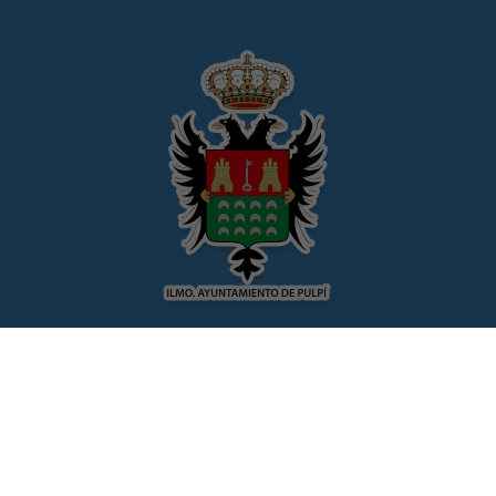
© Ayuntamiento de Pulpí
CIF: P-0407500-H
Avda/Andalucia, 89
04640 Pulpí (Almería)