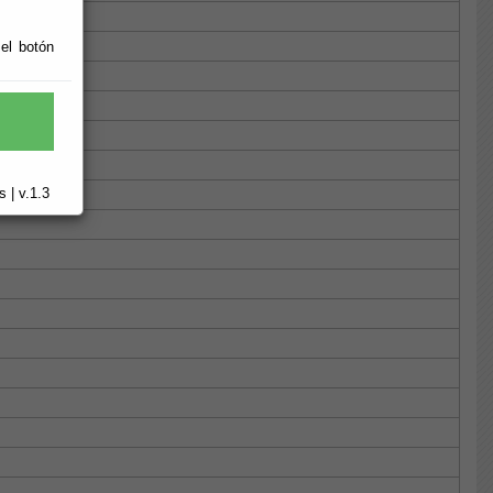
 el botón
 | v.1.3