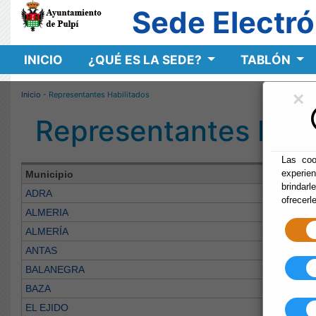
Sede Electró
INICIO
¿QUÉ ES LA SEDE?
TABLÓN
×
Inicio
- Representantes Habilitados
Representantes Habi
Las coo
experie
Municipio
brindarl
ADRA
ofrecerl
ALMERIA
ALMERÍA
ANTAS
BALANEGRA
BAZA
EL EJIDO