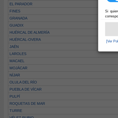
EL PARADOR
FINES
Si quier
correspo
GRANADA
GUADIX
HUÉRCAL DE ALMERÍA
HUÉRCAL-OVERA
[Ver Po
JAÉN
LAROLES
MACAEL
MOJÁCAR
NÍJAR
OLULA DEL RÍO
PUEBLA DE VÍCAR
PULPÍ
ROQUETAS DE MAR
TURRE
VÉLEZ RUBIO