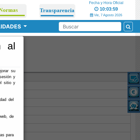
Fecha y Hora Oficial
10:03:59
Vie, 7 Agosto 2026
LIDADES
 al
o
jorar su
sesión y
l sitio y
idad del
web, de
ias para