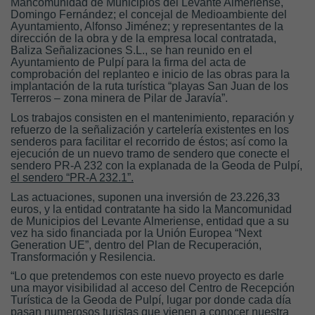
Mancomunidad de Municipios del Levante Almeriense,
Domingo Fernández; el concejal de Medioambiente del
Ayuntamiento, Alfonso Jiménez; y representantes de la
dirección de la obra y de la empresa local contratada,
Baliza Señalizaciones S.L., se han reunido en el
Ayuntamiento de Pulpí para la firma del acta de
comprobación del replanteo e inicio de las obras para la
implantación de la ruta turística “playas San Juan de los
Terreros – zona minera de Pilar de Jaravía”.
Los trabajos consisten en el
mantenimiento, reparación y
refuerzo de la señalización y cartelería
existentes en los
senderos para facilitar el recorrido de éstos; así como la
ejecución de un nuevo tramo de sendero que conecte el
sendero PR-A 232 con la explanada de la Geoda de Pulpí,
el sendero “PR-A 232.1”.
Las actuaciones, suponen una
inversión de 23.226,33
euros
, y la entidad contratante ha sido la Mancomunidad
de Municipios del Levante Almeriense, entidad que a su
vez ha sido financiada por la Unión Europea “Next
Generation UE”, dentro del Plan de Recuperación,
Transformación y Resilencia.
“Lo que pretendemos con este nuevo proyecto es darle
una mayor visibilidad al acceso del Centro de Recepción
Turística de la Geoda de Pulpí, lugar por donde cada día
pasan numerosos turistas que vienen a conocer nuestra