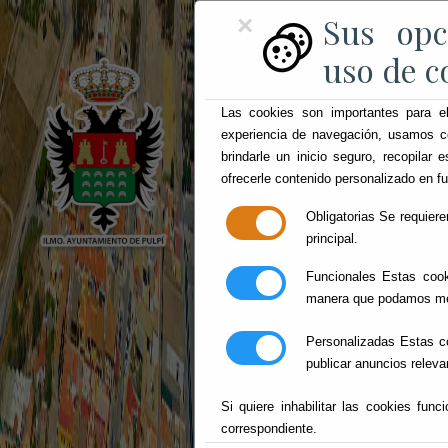
Sus opc
×
uso de co
Las cookies son importantes para el
experiencia de navegación, usamos co
brindarle un inicio seguro, recopilar e
ofrecerle contenido personalizado en f
Obligatorias
Se requieren
principal.
Funcionales
Estas cooki
manera que podamos med
Personalizadas
Estas co
publicar anuncios releva
Si quiere inhabilitar las cookies fun
correspondiente.