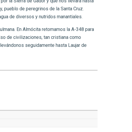
por la Sierra de Gádor y que nos llevará hasta
oy, pueblo de peregrinos de la Santa Cruz.
agua de diversos y nutridos manantiales.
musulmana. En Almócita retomamos la A-348 para
so de civilizaciones, tan cristiana como
, llevándonos seguidamente hasta Laujar de