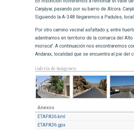
En Instinción volveremos a remontar el valle de
Canjáyar, pasando por su barrio de Alcora. Canj
Siguiendo la A-348 llegaremos a Padules, local
Por otro camino vecinal asfaltado y, entre hue
adentrarnos en territorio de la comarca del Alto
morisca". A continuación nos encontraremos con
Andarax, localidad que se encuentra al pie del c
Galería de imágenes:
Anexos
ETAPA36.kml
ETAPA36.gpx