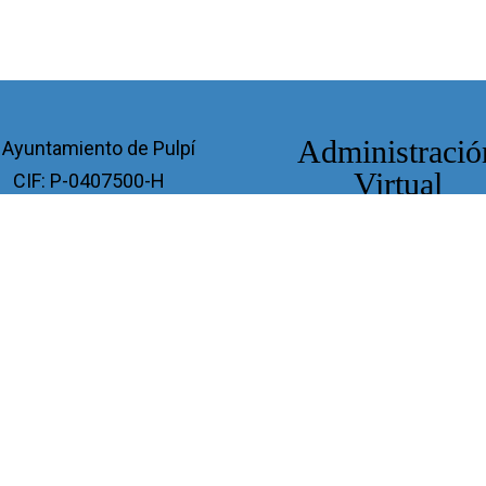
Administració
 Ayuntamiento de Pulpí
Virtual
CIF: P-0407500-H
Avda/Andalucia, 89
Boletín Oficial de la Prov
04640 Pulpí (Almería)
Acceso Oficina Virtua
950464001
Tablón de Anuncios
Guía de Servicios
registro@pulpi.es
Normas
Perfil de Transparenc
Aviso Legal
Privacidad
Cookies
Accesibilidad
Mapa W