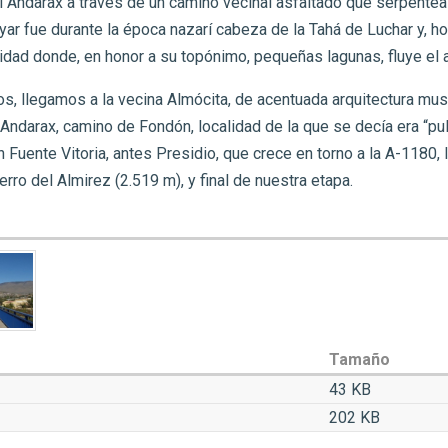
l Andarax a través de un camino vecinal asfaltado que serpentea 
áyar fue durante la época nazarí cabeza de la Tahá de Luchar y, h
idad donde, en honor a su topónimo, pequeñas lagunas, fluye el 
rtos, llegamos a la vecina Almócita, de acentuada arquitectura 
 Andarax, camino de Fondón, localidad de la que se decía era “pul
 Fuente Vitoria, antes Presidio, que crece en torno a la A-1180
erro del Almirez (2.519 m), y final de nuestra etapa.
Tamaño
43 KB
202 KB