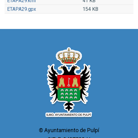
ETAPA29.kml
41 KB
ETAPA29.gpx
154 KB
© Ayuntamiento de Pulpí