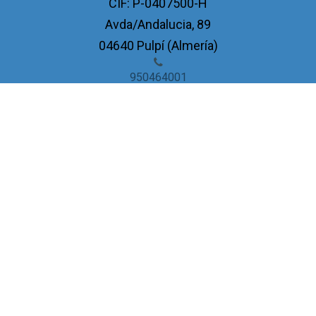
CIF: P-0407500-H
Avda/Andalucia, 89
04640 Pulpí (Almería)
950464001
registro@pulpi.es
Administración Virtual
Boletín Oficial de la Provincia
Acceso Oficina Virtual
Tablón de Anuncios
Guía de Servicios
Normas
Perfil de Transparencia
Perfil del ...