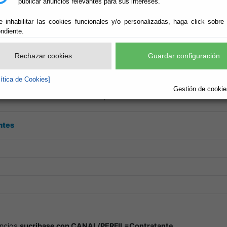
publicar anuncios relevantes para sus intereses.
__________
MIENTO DE PULPÍ
e inhabilitar las cookies funcionales y/o personalizadas, haga click sobre
ndiente.
Rechazar cookies
Guardar configuración
lítica de Cookies]
Gestión de cookies
roduzca la referencia del mismo,
ntes
uncios
sucribase con CANAL/PERFIL=Contratante.