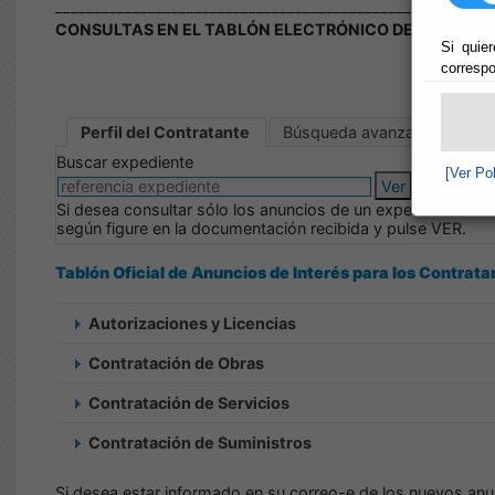
________________________________________________________
CONSULTAS EN EL TABLÓN ELECTRÓNICO DEL AYUNTA
Si quier
correspo
Perfil del Contratante
Búsqueda avanzada
Buscar expediente
[Ver Po
Ver
Si desea consultar sólo los anuncios de un expediente. Int
según figure en la documentación recibida y pulse VER.
Tablón Oficial de Anuncios de Interés para los Contrata
Autorizaciones y Licencias
Contratación de Obras
Contratación de Servicios
Contratación de Suministros
Si desea estar informado en su correo-e de los nuevos an