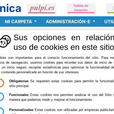
nica
MI CARPETA
ADMINISTRACIÓN-E
UTI
Sus opciones en relación
e.
07-08-2026 0:19:31
uso de cookies en este siti
kies son importantes para el correcto funcionamiento del sitio. Para me
ncia de navegación, usamos cookies para recordar sus datos de inicio de 
 la información relativa a la actividad contractual del Ayuntamiento d
e un inicio seguro, recopilar estadísticas para optimizar la funcionalidad de
tual, utilizando un certificado de Identidad Digital reconocido por 
e contenido personalizado en función de sus intereses.
Obligatorias
Se requieren estas cookies para permitir la funcional
sitio principal.
 PCSP
Funcionales
Estas cookies nos permiten analizar el uso del Sitio 
n la PCSP
manera que podamos medir y mejorar el funcionamiento.
IENTO DE PULPÍ en la PCSP
Personalizadas
Estas cookies son utilizadas por empresas publicitar