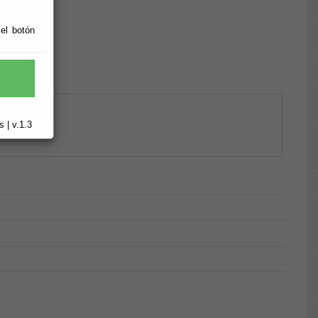
 el botón
 | v.1.3