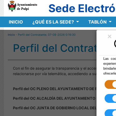
Sede Electró
INICIO
¿QUÉ ES LA SEDE?
TABLÓN
×
Inicio
- Perfil del Contratante.
07-08-2026 0:19:31
Perfil del Contratant
Las coo
experie
Con el fin de asegurar la transparencia y el acceso público a
brindarl
relacionarse por vía telemática, accediendo a su Oficina Vir
ofrecerl
Perfil del OC PLENO DEL AYUNTAMIENTO DE PULPÍ en la
Perfil del OC ALCALDÍA DEL AYUNTAMIENTO DE PULPÍ e
Perfil del OC JUNTA DE GOBIERNO LOCAL DEL AYUNTAM