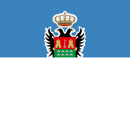
© Ayuntamiento de Pulpí
CIF: P-0407500-H
C/ Plaza Espacio Escénico
04640 Pulpí (Almería)
950464001