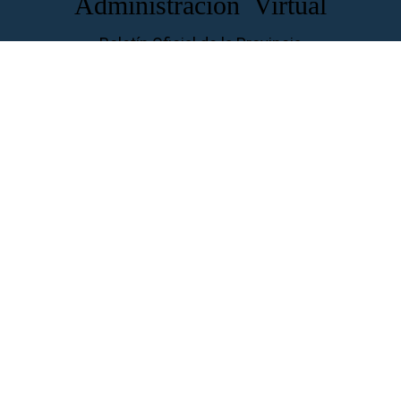
Administración Virtual
Boletín Oficial de la Provincia
Acceso Oficina Virtual
Tablón de Anuncios
Guía de Servicios
Normas
Perfil de Transparencia
Perfil del ...
Contratante
Ciudadanos
Familias
Empresas
Aviso Legal
Privacidad
Cookies
Accesibilidad
Mapa
Web