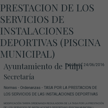
PRESTACION DE LOS
SERVICIOS DE
INSTALACIONES
DEPORTIVAS (PISCINA
MUNICIPAL)
Ayuntamiento de Pulpí
Publicado:
24/06/2016
Secretaría
Normas - Ordenanzas - TASA POR LA PRESTACION DE
LOS SERVICIOS DE LAS INSTALACIONES DEPORTIVAS
MODIFICACIÓN TARIFA ORDENANZA REGULADORA DE LA TASA POR LA PRESTACIÓN
DE LOS SERVICIOS DE INSTALACIONES DEPORTIVAS (PISCINA MUNICIPAL)